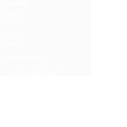
NOSOTROS
Empresa
Misión
Visión
Valores
COMPROMETIDOS​
Aviso de privacidad integral
Términos y condiciones de uso y compra
Política de devoluciones y garantías (e-
commerce)
Reconocimientos
CONTÁCTANOS