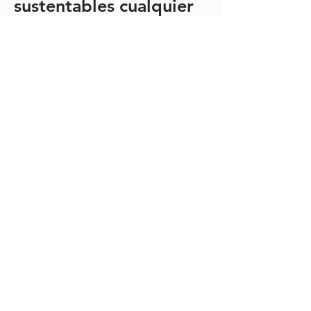
sustentables cualquier
diferencia, priorizando
la comunicación directa
y transparente.
7. COMPROMISO DE
CALIDAD
Royal Queen SA de CV
realiza un control
previo al embarque y
una validación estricta
de cada producto para